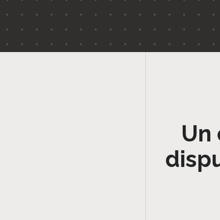
Un 
disp