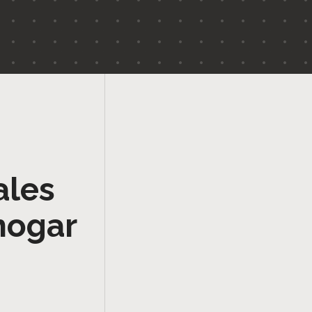
ales
hogar