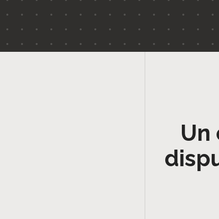
Un 
disp