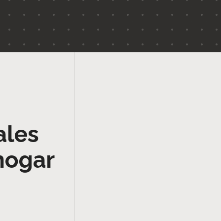
ales
hogar