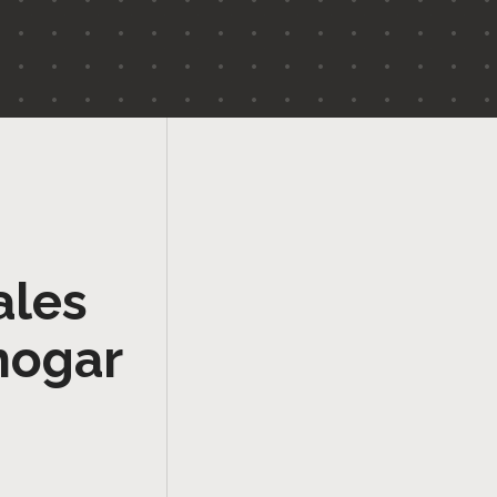
ales
hogar