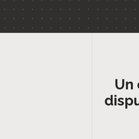
Un 
disp