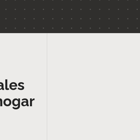
ales
hogar