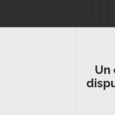
Un 
disp