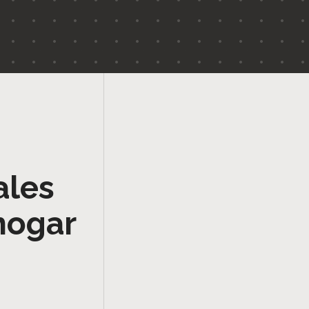
ales
hogar