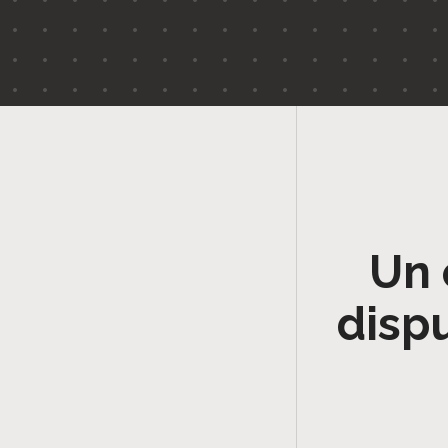
Un 
disp