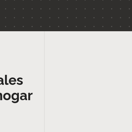
ales
hogar