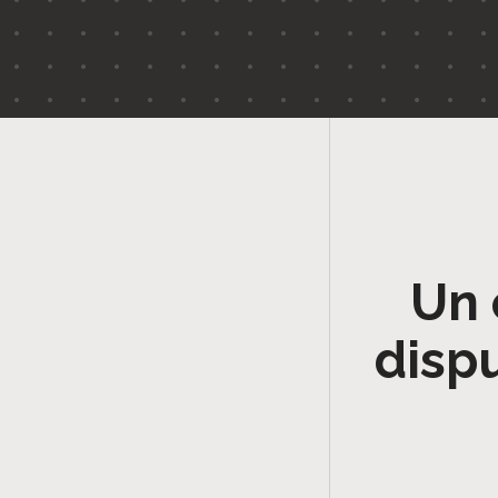
Un 
disp