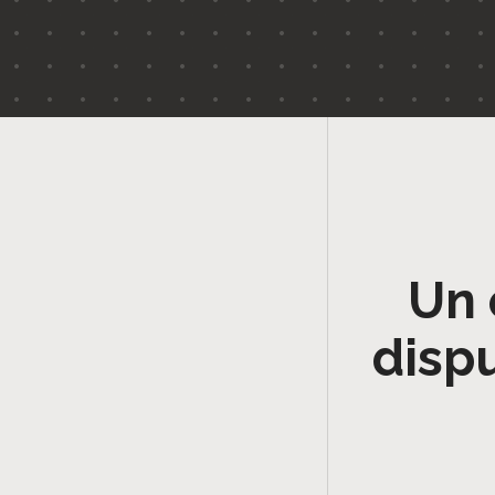
Un 
disp