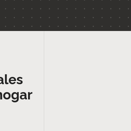
ales
hogar